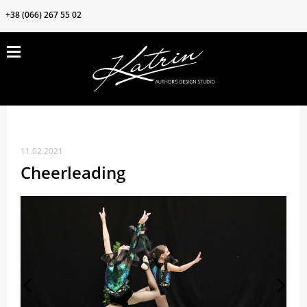
+38 (066) 267 55 02
ПРОДУКЦИЯ
ЗАКРЫТЬ
ВОЗМОЖНОСТИ
БЛОГ
КОНТАКТЫ
11.02.2021
О нас
Cheerleading
Клиентам
Частые вопросы
Наши ткани
Акции❗️❗️❗️