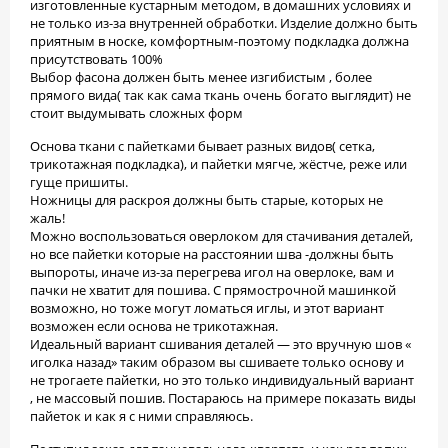
изготовленные кустарным методом, в домашних условиях и
не только из-за внутренней обработки. Изделие должно быть
приятным в носке, комфортным-поэтому подкладка должна
присутствовать 100%
Выбор фасона должен быть менее изгибистым , более
прямого вида( так как сама ткань очень богато выглядит) не
стоит выдумывать сложных форм
Основа ткани с пайетками бывает разных видов( сетка,
трикотажная подкладка), и пайетки мягче, жёстче, реже или
гуще пришиты.
Ножницы для раскроя должны быть старые, которых не
жаль!
Можно воспользоваться оверлоком для стачивания деталей,
но все пайетки которые на расстоянии шва -должны быть
выпороты, иначе из-за перегрева игол на оверлоке, вам и
пачки не хватит для пошива. С прямострочной машинкой
возможно, но тоже могут ломаться иглы, и этот вариант
возможен если основа не трикотажная.
Идеальный вариант сшивания деталей — это вручную шов «
иголка назад» таким образом вы сшиваете только основу и
не трогаете пайетки, но это только индивидуальный вариант
, не массовый пошив. Постараюсь на примере показать виды
пайеток и как я с ними справляюсь.