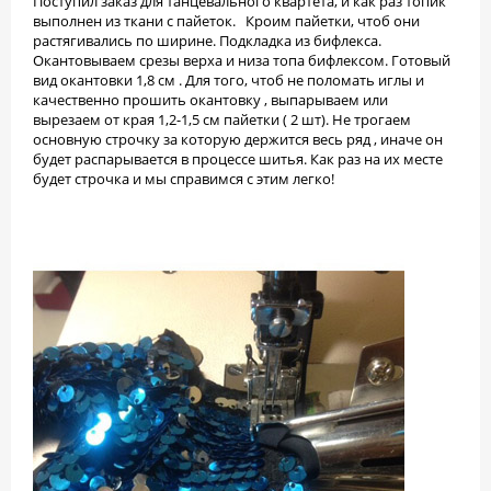
Поступил заказ для танцевального квартета, и как раз топик
выполнен из ткани с пайеток. Кроим пайетки, чтоб они
растягивались по ширине. Подкладка из бифлекса.
Окантовываем срезы верха и низа топа бифлексом. Готовый
вид окантовки 1,8 см . Для того, чтоб не поломать иглы и
качественно прошить окантовку , выпарываем или
вырезаем от края 1,2-1,5 см пайетки ( 2 шт). Не трогаем
основную строчку за которую держится весь ряд , иначе он
будет распарывается в процессе шитья. Как раз на их месте
будет строчка и мы справимся с этим легко!