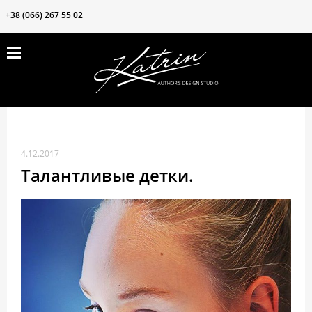
+38 (066) 267 55 02
ПРОДУКЦИЯ
ЗАКРЫТЬ
ВОЗМОЖНОСТИ
БЛОГ
КОНТАКТЫ
4.12.2017
О нас
Талантливые детки.
Клиентам
Частые вопросы
Наши ткани
Акции❗️❗️❗️