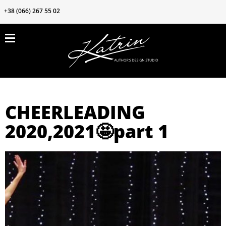
+38 (066) 267 55 02
ПРОДУКЦИЯ
ЗАКРЫТЬ
ВОЗМОЖНОСТИ
БЛОГ
КОНТАКТЫ
CHEERLEADING
О нас
2020,2021🤩part 1
Клиентам
Частые вопросы
Наши ткани
Акции❗️❗️❗️