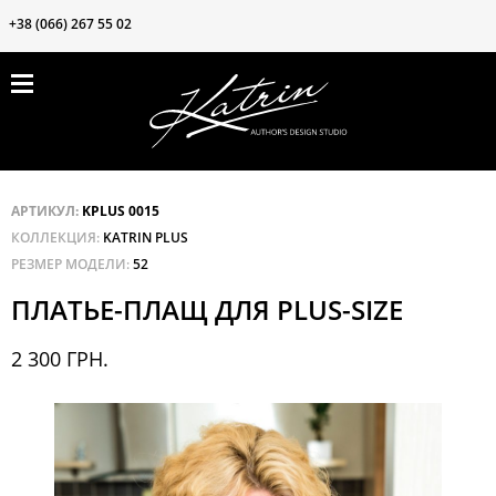
+38 (066) 267 55 02
ПРОДУКЦИЯ
ЗАКРЫТЬ
ВОЗМОЖНОСТИ
БЛОГ
КОНТАКТЫ
АРТИКУЛ:
KPLUS 0015
КОЛЛЕКЦИЯ:
KATRIN PLUS
О нас
РЕЗМЕР МОДЕЛИ:
52
Клиентам
ПЛАТЬЕ-ПЛАЩ ДЛЯ PLUS-SIZE
Частые вопросы
2 300 ГРН.
Наши ткани
Акции❗️❗️❗️