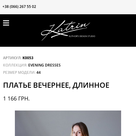
+38 (066) 267 55 02
ПРОДУКЦИЯ
ЗАКРЫТЬ
ВОЗМОЖНОСТИ
БЛОГ
КОНТАКТЫ
АРТИКУЛ:
K0053
КОЛЛЕКЦИЯ:
EVENING DRESSES
О нас
РЕЗМЕР МОДЕЛИ:
44
Клиентам
ПЛАТЬЕ ВЕЧЕРНЕЕ, ДЛИННОЕ
Частые вопросы
1 166 ГРН.
Наши ткани
Акции❗️❗️❗️