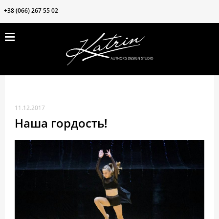
+38 (066) 267 55 02
ПРОДУКЦИЯ
ЗАКРЫТЬ
ВОЗМОЖНОСТИ
БЛОГ
КОНТАКТЫ
11.12.2017
О нас
Наша гордость!
Клиентам
Частые вопросы
Наши ткани
Акции❗️❗️❗️