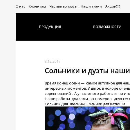
О нас
Клиентам
Частые вопросы
Наши ткани
Акции❗️❗️❗️
ПРОДУКЦИЯ
ВОЗМОЖНОСТИ
8.12.2017
Сольники и дуэты наш
Время конец осени — самое активное для наш
интересных моментов. У деток в ноябре очен
соревнований . А у нас много работы и по итог
Наши работы для сольных номеров двух сес
Сольник Для Эвелины. Сольник для Катюши.